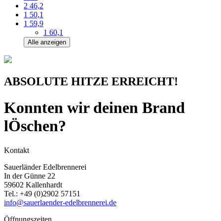
2
46,2
1
50,1
1
59,9
1
60,1
Alle anzeigen
ABSOLUTE HITZE ERREICHT!
Konnten wir deinen Brand
lÖschen?
Kontakt
Sauerländer Edelbrennerei
In der Günne 22
59602 Kallenhardt
Tel.:
+49 (0)2902 57151
info@sauerlaender-edelbrennerei.de
Öffnungszeiten