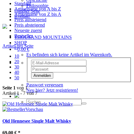
Geschichte
Standard
Philosophie
Artikelname von A bis Z
Händler Seite
Artikelname von Z bis A
Kontakt
Preis aufsteigend
Preis absteigend
Neueste zuerst
Bestseller
THOUSAND MOUNTAINS
SHOP
Artikel pro Seite
0
0,00 €
Es befinden sich keine Artikel im Warenkorb.
10
20
30
40
Anmelden
50
Passwort vergessen
Seite 1
von 1
Neu hier? Jetzt registrieren!
Artikel 1 - 7 von 7
Vorschau
Old Hennesee Single Malt Whisky
69,00 €
*