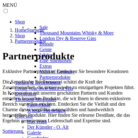
MENÜ
Shop
Sale
Home
Startseite
Thousand Mountains Whisky & More
Shop
London Dry & Reserve Gins
Partnerprodukte
Brände
Geiste
Partnerprodukte
Liköre
Edle Spirituosen
Extras
Exklusive Partnerprodukte: Entdecken Sie besondere Kreationen
Malts of Germany
Partnerprodukte
Die Sauerländer Edelbrennerei schätzt die Kraft der
Tasting & Besichtigung
Zusammenarbeit, die immer wieder zu einzigartigen Projekten führt.
Create your own Spirit or Gin
In Kooperation mit unseren geschätzten Partnern und Kunden
Eventraum
entstehen besondere Produkte, die wir Ihnen in diesem exklusiven
Thousand Mountains
Bereich vorstellen möchten. Entdecken Sie die Vielfalt und den
Fassverkauf
Charme dieser sorgfältig ausgewählten und handwerklich
Whisky Herstellung
hergestellten Produkte. Hier finden Sie erlesene Destillate, die das
Über uns
Ergebnis gemeinsamer Leidenschaft und Expertise sind.
Das Team
Der Künstler - O. Alt
Sortierung
Galerie