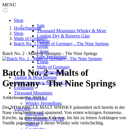
MENÜ
Shop
Sale
Home
Startseite
Thousand Mountains Whisky & More
Shop
London Dry & Reserve Gins
Malts of Germany
Brände
Batch No. 2 - Malts of Germany - The Nine Springs
Geiste
Liköre
Batch No. 2 - Malts of Germany - The Nine Springs
Edle Spirituosen
Extras
Malts of Germany
Batch No. 2 - Malts of
Partnerprodukte
Tasting & Besichtigung
Germany - The Nine Springs
Create your own Spirit or Gin
Eventraum
Thousand Mountains
Artikelnummer:
30214
Fassverkauf
Whisky Herstellung
Der NO.9 SINGLE MALT WHISKY präsentiert sich bereits in der
Über uns
Nase vielschichtig und spannend. Von ersten würzigen Armarena-
Das Team
Kirsche, zu getrockneten Kräutern, bis hin zu feinen Anklängen von
Der Künstler - O. Alt
Vanille präsentiert sich dieser Whisky sehr vielschichtig.
Galerie