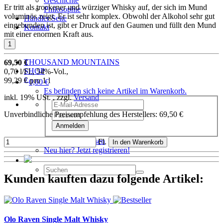
Geschichte
Er tritt als trockener und würziger Whisky auf, der sich im Mund
Philosophie
voluminös zeigt. Er ist sehr komplex. Obwohl der Alkohol sehr gut
Händler Seite
eingebunden ist, gibt er Druck auf den Gaumen und füllt den Mund
Kontakt
mit einer enormen Kraft aus.
THOUSAND MOUNTAINS
69,50 €
SHOP
0,70 l/Fl., 54%-Vol.,
0
99,29 € pro 1 l
0,00 €
Es befinden sich keine Artikel im Warenkorb.
inkl. 19% USt. , zzgl.
Versand
Unverbindliche Preisempfehlung des Herstellers
:
69,50 €
Anmelden
Passwort vergessen
Fl.
In den Warenkorb
Neu hier? Jetzt registrieren!
Kunden kauften dazu folgende Artikel:
Olo Raven Single Malt Whisky