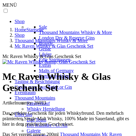
MENÜ
Shop
Sale
Home
Startseite
Thousand Mountains Whisky & More
Shop
London Dry & Reserve Gins
Thousand Mountains Whisky & More
Brände
Mc Raven Whisky & Glas Geschenk Set
Geiste
Liköre
Mc Raven Whisky & Glas Geschenk Set
Edle Spirituosen
Extras
Malts of Germany
Mc Raven Whisky & Glas
Partnerprodukte
Tasting & Besichtigung
Geschenk Set
Create your own Spirit or Gin
Eventraum
Thousand Mountains
Artikelnummer:
26033
Fassverkauf
Whisky Herstellung
Das perfekte Geschenk für jeden Whiskyfreund. Den mehrfach
Über uns
prämierten Single Malt Whisky, 100% Made im Sauerland, gibt es
Das Team
hier in dem praktischen Geschenkset.
Der Künstler - O. Alt
Galerie
Das Set vereint unsere 200ml
Thousand Mountains Mc Raven