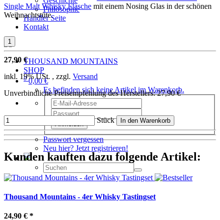
Geschichte
Single Malt Whisky Flasche
mit einem Nosing Glas in der schönen
Philosophie
Weihnachtstüte.
Händler Seite
Kontakt
27,90 €
THOUSAND MOUNTAINS
SHOP
inkl. 19% USt. , zzgl.
Versand
0
0,00 €
Es befinden sich keine Artikel im Warenkorb.
Unverbindliche Preisempfehlung des Herstellers
:
27,90 €
Stück
In den Warenkorb
Anmelden
Passwort vergessen
Neu hier? Jetzt registrieren!
Kunden kauften dazu folgende Artikel:
Thousand Mountains - 4er Whisky Tastingset
24,90 €
*