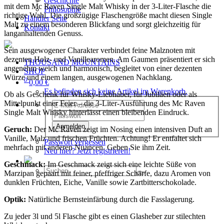
Geschichte
mit dem Mc Raven Single Malt Whisky in der 3-Liter-Flasche die
Philosophie
richtige Wahl. Die großzügige Flaschengröße macht diesen Single
Händler Seite
Malt zu einem besonderen Blickfang und sorgt gleichzeitig für
Kontakt
langanhaltenden Genuss.
Sein ausgewogener Charakter verbindet feine Malznoten mit
dezenten Holz- und Vanillearomen. Am Gaumen präsentiert er sich
THOUSAND MOUNTAINS
angenehm weich und harmonisch, begleitet von einer dezenten
SHOP
Würze und einem langen, ausgewogenen Nachklang.
0
0,00 €
Es befinden sich keine Artikel im Warenkorb.
Ob als Geschenk für Whisky-Liebhaber, für Jubiläen oder als
Mittelpunkt einer Feier – die 3-Liter-Ausführung des Mc Raven
Single Malt Whisky hinterlässt einen bleibenden Eindruck.
Anmelden
Geruch:
Der Mc Raven zeigt im Nosing einen intensiven Duft an
Vanille, Malz und frischen Früchten. Achtung! Er entfaltet sich
Passwort vergessen
mehrfach mit anderen Nuancen. Geben Sie ihm Zeit.
Neu hier? Jetzt registrieren!
Geschmack:
Im Geschmack zeigt sich eine leichte Süße von
Marzipan gepaart mit feiner, pfeffriger Schärfe, dazu Aromen von
dunklen Früchten, Eiche, Vanille sowie Zartbitterschokolade.
Optik:
Natürliche Bernsteinfärbung durch die Fasslagerung.
Zu jeder 3l und 5l Flasche gibt es einen Glasheber zur stilechten